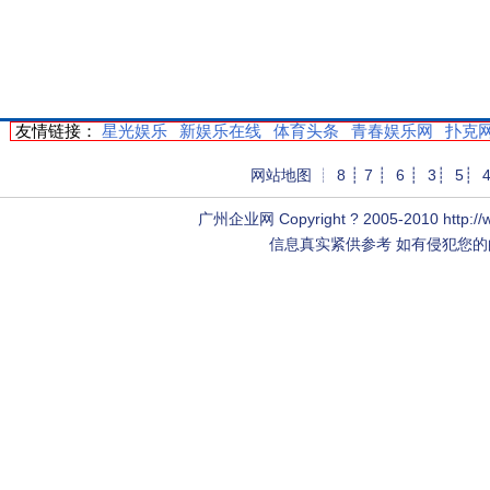
友情链接：
星光娱乐
新娱乐在线
体育头条
青春娱乐网
扑克
网站地图
┊
8
┊
7
┊
6
┊
3
┊
5
┊
广州企业网
Copyright ? 2005-2010 http
信息真实紧供参考 如有侵犯您的