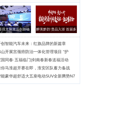
最强大脑激活创新动
醉美黔韵 贵品入浙 首届多
能，以赛促转
彩贵州非遗
开创智能汽车未来：红旗品牌的新篇章
佛山开展宫颈癌防治一体化管理项目 “护
家国同春·五福临门|剑南春新春送福活动
浪你马淮超开赛在即，淮安区队蓄力备战
智能豪华超舒适大五座电动SUV全新腾势N7