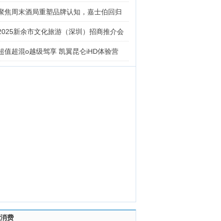
聚焦周末酒局重塑品牌认知，嘉士伯回归
2025新余市文化旅游（深圳）招商推介会
超值超混o越级驾享 凯翼昆仑iHD体验营
消费