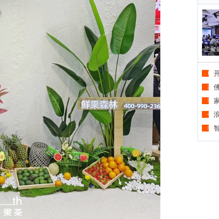
汇聚
1
2
3
4
5