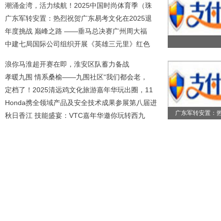
潮涌金湾，活力续航！2025中国时尚体育季（珠
广东军转安置：热烈祝贺广东易考文化在2025退
年度挑战 巅峰之路 ——垂马总决赛广州周大福
中建七局国际公司组织开展《英雄三元里》红色
浪你马淮超开赛在即，淮安区队蓄力备战
孝暖九围 情系桑榆——九围社区“我们都会老，
定档了！2025清远鸡文化旅游嘉年华玩出圈，11
Honda携全领域产品及安全技术成果参展第八届进
广东军转安置：
秋日香江 技能盛宴：VTC嘉年华邀你玩转西九