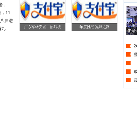
老，
，11
第八届进
广东军转安置：热烈祝
年度挑战 巅峰之路
西九
汇聚
1
2
3
4
5