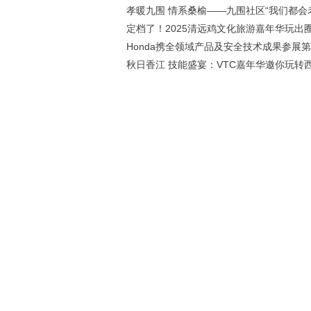
孝暖九围 情系桑榆——九围社区“我们都会
定档了！2025清远鸡文化旅游嘉年华玩出圈
Honda携全领域产品及安全技术成果参展
秋日香江 技能盛宴：VTC嘉年华邀你玩转