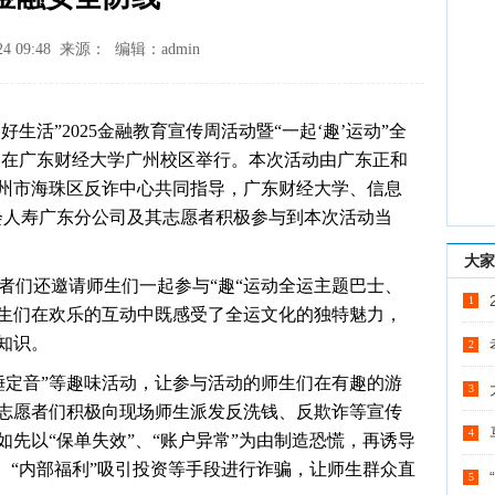
24 09:48 来源： 编辑：admin
美好生活”2025金融教育宣传周活动暨“一起‘趣’运动”全
动在广东财经大学广州校区举行。本次活动由广东正和
州市海珠区反诈中心共同指导，广东财经大学、信息
会人寿广东分公司及其志愿者积极参与到本次活动当
大家
者们还邀请师生们一起参与“趣“运动全运主题巴士、
1
生们在欢乐的互动中既感受了全运文化的独特魅力，
知识。
2
锤定音”等趣味活动，让参与活动的师生们在有趣的游
3
志愿者们积极向现场师生派发反洗钱、反欺诈等宣传
4
先以“保单失效”、“账户异常”为由制造恐慌，再诱导
、“内部福利”吸引投资等手段进行诈骗，让师生群众直
5