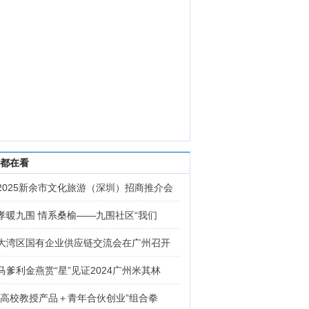
都在看
2025新余市文化旅游（深圳）招商推介会
孝暖九围 情系桑榆——九围社区“我们
大湾区国有企业供应链交流会在广州召开
马爹利金燕赏“星”见证2024广州米其林
“高校教授产品＋青年合伙创业”组合拳