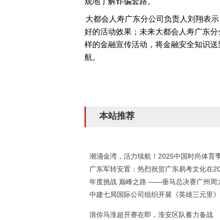
观地了解诈骗套路。
大都会人寿广东分公司负责人刘翔表示
好的活动效果；未来大都会人寿广东分
样的金融宣传活动，将金融安全知识送
航。
本站推荐
潮涌金湾，活力续航！2025中国时尚体育
广东军转安置：热烈祝贺广东易考文化在20
年度挑战 巅峰之路 ——垂马总决赛广州周
中建七局国际公司组织开展《英雄三元里》
浪你马淮超开赛在即，淮安区队蓄力备战