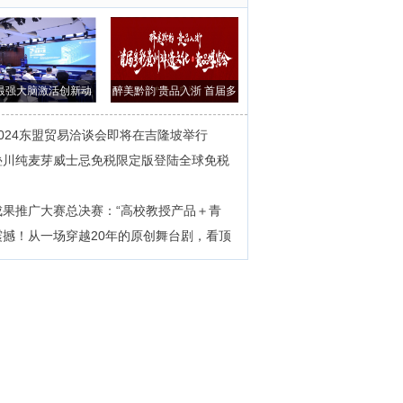
最强大脑激活创新动
醉美黔韵 贵品入浙 首届多
能，以赛促转
彩贵州非遗
2024东盟贸易洽谈会即将在吉隆坡举行
叠川纯麦芽威士忌免税限定版登陆全球免税
成果推广大赛总决赛：“高校教授产品＋青
震撼！从一场穿越20年的原创舞台剧，看顶